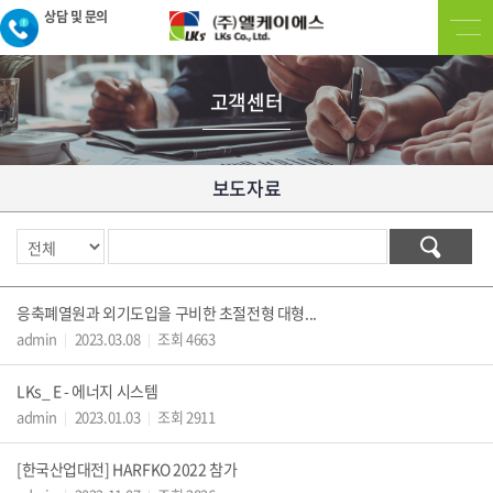
상담 및 문의
고객센터
보도자료
응축폐열원과 외기도입을 구비한 초절전형 대형...
admin
2023.03.08
조회 4663
|
|
LKs_ E - 에너지 시스템
admin
2023.01.03
조회 2911
|
|
[한국산업대전] HARFKO 2022 참가